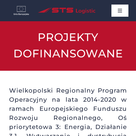
Przejdź
Toggle
do
Navigat
STRONA GŁÓWNA
zawartości
PROJEKTY
AKTUALNOŚCI
DOFINANSOWANE
O NAS
PROJEKTY DOFINANSOWANE
Wielkopolski Regionalny Program
Operacyjny na lata 2014-2020 w
KARIERA
ramach Europejskiego Funduszu
Rozwoju Regionalnego, Oś
priorytetowa 3: Energia, Działanie
KONTAKT