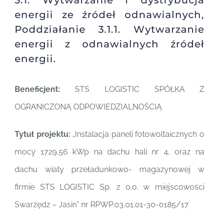
3.1. Wytwarzanie i dystrybucja
energii ze źródeł odnawialnych,
Polski
Poddziałanie 3.1.1. Wytwarzanie
energii z odnawialnych źródeł
energii.
Beneficjent:
STS LOGISTIC SPÓŁKA Z
OGRANICZONĄ ODPOWIEDZIALNOŚCIĄ
Tytuł projektu:
„Instalacja paneli fotowoltaicznych o
mocy 1729,56 kWp na dachu hali nr 4, oraz na
dachu wiaty przeładunkowo- magazynowej w
firmie STS LOGISTIC Sp. z o.o. w miejscowości
Swarzędz – Jasin” nr RPWP.03.01.01-30-0185/17