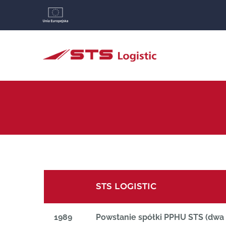
Przejdź
do
zawartości
STS LOGISTIC
1989
Powstanie spółki PPHU STS (dwa 