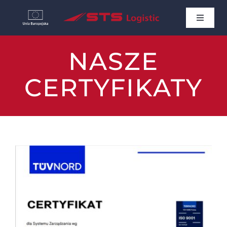
Przejdź
Toggle
do
Navigat
STRONA GŁÓWNA
zawartości
NASZE
AKTUALNOŚCI
CERTYFIKATY
O NAS
PROJEKTY DOFINANSOWANE
KARIERA
KONTAKT