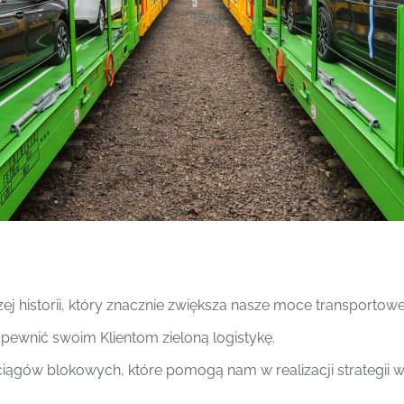
 historii, który znacznie zwiększa nasze moce transportowe
apewnić swoim Klientom zieloną logistykę.
ociągów blokowych, które pomogą nam w realizacji strategii w