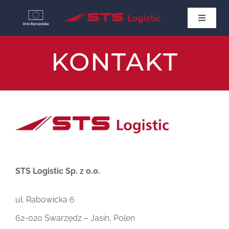
Skip
Toggle
to
Navigat
STARTSEITE
content
KONTAKT
NEWS
ÜBER UNS
KONTAKT
STS Logistic Sp. z o.o.
Deutsch
ul. Rabowicka 6
62-020 Swarzędz – Jasin, Polen