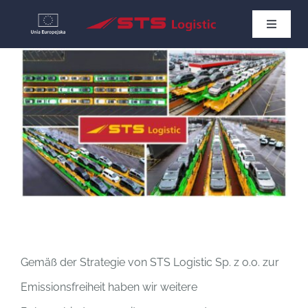
Skip
Toggle
to
Navigat
STARTSEITE
content
NEWS
ÜBER UNS
KONTAKT
Deutsch
Gemäß der Strategie von STS Logistic Sp. z o.o. zur
Emissionsfreiheit haben wir weitere